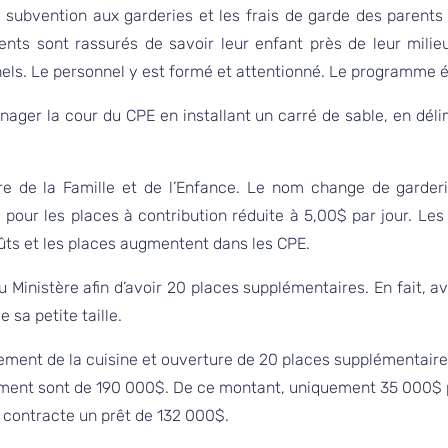
 subvention aux garderies et les frais de garde des parents
nts sont rassurés de savoir leur enfant près de leur milie
nnels. Le personnel y est formé et attentionné. Le programme é
ager la cour du CPE en installant un carré de sable, en dél
re de la
Famille et de l’Enfance. Le nom change de garderi
our les places à contribution réduite à 5,00$ par jour. Le
ûts et les places augmentent dans les CPE.
u Ministère afin d’avoir 20 places supplémentaires. En fait, a
 sa petite taille.
ent de la cuisine et ouverture de 20 places supplémentaires
ement sont de 190 000$. De ce montant, uniquement 35 000$ p
 contracte un prêt de 132 000$.